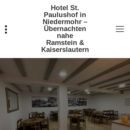
Zum
Hotel St.
Inhalt
Paulushof in
springen
Niedermohr –
Übernachten
nahe
Ramstein &
Kaiserslautern